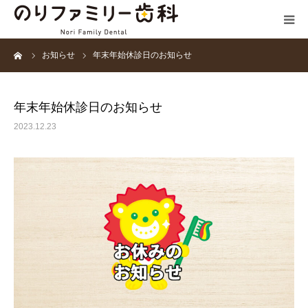
ーム
お知らせ
年末年始休診日のお知らせ
HOME
医院案内
年末年始休診日のお知らせ
2023.12.23
診療科目
治療機器・設備
ギャラリー